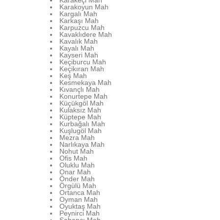
Karakeçi Mah
Karakoyun Mah
Kargalı Mah
Karkaşı Mah
Karpuzcu Mah
Kavaklıdere Mah
Kavalık Mah
Kayalı Mah
Kayseri Mah
Keçiburcu Mah
Keçikıran Mah
Keş Mah
Kesmekaya Mah
Kıvançlı Mah
Konurtepe Mah
Küçükgöl Mah
Kulaksız Mah
Küptepe Mah
Kurbağalı Mah
Kuşlugöl Mah
Mezra Mah
Narlıkaya Mah
Nohut Mah
Ofis Mah
Oluklu Mah
Onar Mah
Önder Mah
Örgülü Mah
Ortanca Mah
Oyman Mah
Oyuktaş Mah
Peynirci Mah