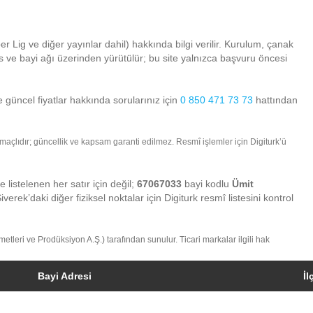
er Lig ve diğer yayınlar dahil) hakkında bilgi verilir. Kurulum, çanak
is ve bayi ağı üzerinden yürütülür; bu site yalnızca başvuru öncesi
e güncel fiyatlar hakkında sorularınız için
0 850 471 73 73
hattından
 amaçlıdır; güncellik ve kapsam garanti edilmez. Resmî işlemler için Digiturk’ü
de listelenen her satır için değil;
67067033
bayi kodlu
Ümit
 Siverek’daki diğer fiziksel noktalar için Digiturk resmî listesini kontrol
zmetleri ve Prodüksiyon A.Ş.) tarafından sunulur. Ticari markalar ilgili hak
Bayi Adresi
İl