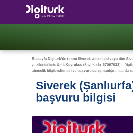
Bu sayfa Digiturk’ün resmî Siverek web sitesi veya tüm Sivere
yetkilendirilmiş
Ümit Kuyrukcu
(Bayi Kodu:
67067033
) – Digit
abonelik bilgilendirmesi ve başvuru danışmanlığı
amacıyla su
Siverek (Şanlıurfa
başvuru bilgisi