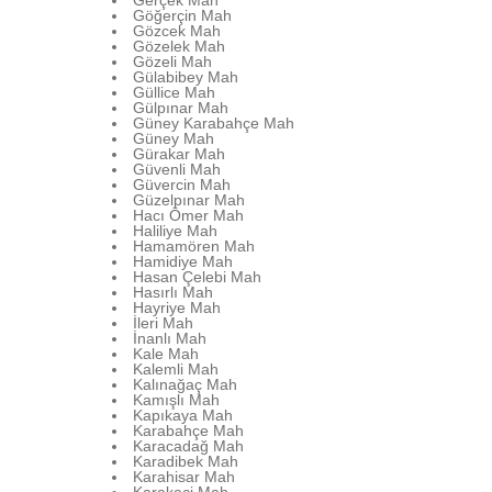
Gerçek Mah
Göğerçin Mah
Gözcek Mah
Gözelek Mah
Gözeli Mah
Gülabibey Mah
Güllice Mah
Gülpınar Mah
Güney Karabahçe Mah
Güney Mah
Gürakar Mah
Güvenli Mah
Güvercin Mah
Güzelpınar Mah
Hacı Ömer Mah
Haliliye Mah
Hamamören Mah
Hamidiye Mah
Hasan Çelebi Mah
Hasırlı Mah
Hayriye Mah
İleri Mah
İnanlı Mah
Kale Mah
Kalemli Mah
Kalınağaç Mah
Kamışlı Mah
Kapıkaya Mah
Karabahçe Mah
Karacadağ Mah
Karadibek Mah
Karahisar Mah