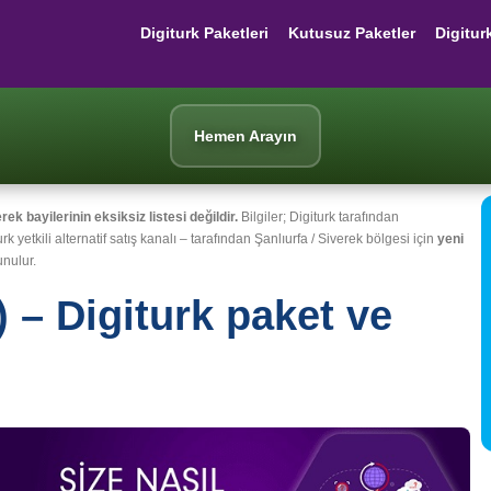
Digiturk Paketleri
Kutusuz Paketler
Digitur
Hemen Arayın
k bayilerinin eksiksiz listesi değildir.
Bilgiler; Digiturk tarafından
urk yetkili alternatif satış kanalı – tarafından Şanlıurfa / Siverek bölgesi için
yeni
nulur.
) – Digiturk paket ve