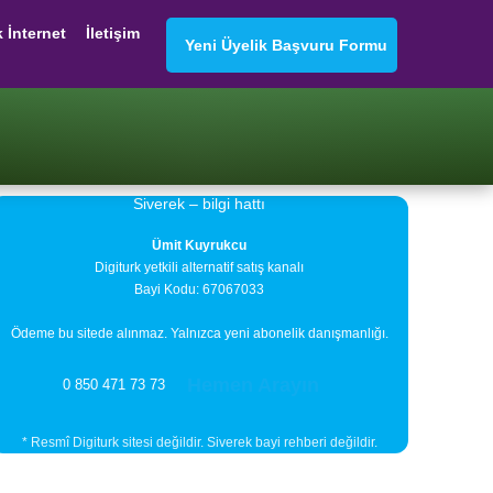
k İnternet
İletişim
Yeni Üyelik Başvuru Formu
Siverek – bilgi hattı
Ümit Kuyrukcu
Digiturk yetkili alternatif satış kanalı
Bayi Kodu: 67067033
Ödeme bu sitede alınmaz. Yalnızca yeni abonelik danışmanlığı.
Hemen Arayın
0 850 471 73 73
* Resmî Digiturk sitesi değildir. Siverek bayi rehberi değildir.