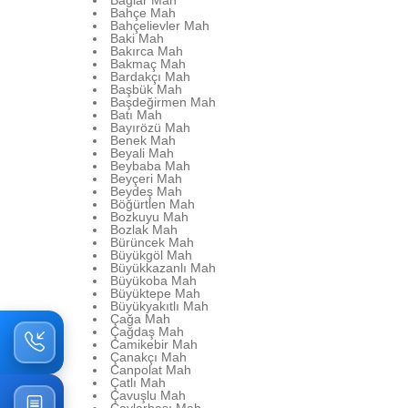
Bağlar Mah
Bahçe Mah
Bahçelievler Mah
Baki Mah
Bakırca Mah
Bakmaç Mah
Bardakçı Mah
Başbük Mah
Başdeğirmen Mah
Batı Mah
Bayırözü Mah
Benek Mah
Beyali Mah
Beybaba Mah
Beyçeri Mah
Beydeş Mah
Böğürtlen Mah
Bozkuyu Mah
Bozlak Mah
Bürüncek Mah
Büyükgöl Mah
Büyükkazanlı Mah
Büyükoba Mah
Büyüktepe Mah
Büyükyakıtlı Mah
Çağa Mah
Çağdaş Mah
Camikebir Mah
Çanakçı Mah
Canpolat Mah
Çatlı Mah
Çavuşlu Mah