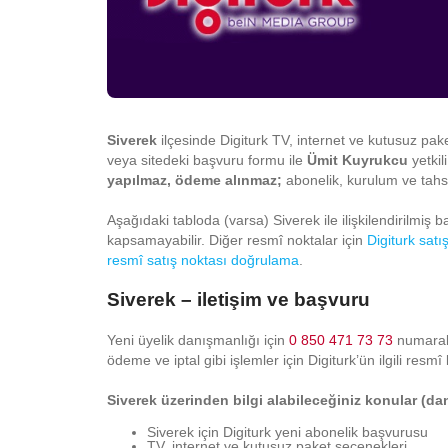
Siverek
ilçesinde Digiturk TV, internet ve kutusuz paket
veya sitedeki başvuru formu ile
Ümit Kuyrukcu
yetkili
yapılmaz, ödeme alınmaz;
abonelik, kurulum ve tahsil
Aşağıdaki tabloda (varsa) Siverek ile ilişkilendirilmiş baz
kapsamayabilir. Diğer resmî noktalar için
Digiturk satı
resmî satış noktası doğrulama
.
Siverek – iletişim ve başvuru
Yeni üyelik danışmanlığı için
0 850 471 73 73
numaralı 
ödeme ve iptal gibi işlemler için Digiturk’ün ilgili resmî 
Siverek üzerinden bilgi alabileceğiniz konular (d
Siverek için Digiturk yeni abonelik başvurusu
TV, internet ve kutusuz paket seçenekleri