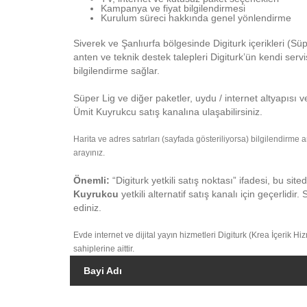
Kampanya ve fiyat bilgilendirmesi
Kurulum süreci hakkında genel yönlendirme
Siverek ve Şanlıurfa bölgesinde Digiturk içerikleri (Süp
anten ve teknik destek talepleri Digiturk’ün kendi serv
bilgilendirme sağlar.
Süper Lig ve diğer paketler, uydu / internet altyapısı v
Ümit Kuyrukcu satış kanalına ulaşabilirsiniz.
Harita ve adres satırları (sayfada gösteriliyorsa) bilgilendirme
arayınız.
Önemli:
“Digiturk yetkili satış noktası” ifadesi, bu site
Kuyrukcu
yetkili alternatif satış kanalı için geçerlidir.
ediniz.
Evde internet ve dijital yayın hizmetleri Digiturk (Krea İçerik Hi
sahiplerine aittir.
Bayi Adı