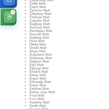
Çaylarbaşı Mah
Çeltik Mah
Çepni Mah
Çevirme Mah
Çiftçibaşı Mah
Cinhisar Mah
Çubuklu Mah
Dağbaşı Mah
Damlıca Mah
Dardağan Mah
Darıcalı Mah
Deliktaş Mah
Dicle Mah
Dilekli Mah
Direkli Mah
Divan Mah
Doğukent Mah
Dönemeç Mah
Düğerin Mah
Ediz Mah
Eğriçay Mah
Endarlı Mah
Erbey Mah
Ergen Mah
Erkonağı Mah
Ertem Mah
Eskihan Mah
Esmer Çayı Mah
Fırat Mah
Fırın Mah
Gaziköy Mah
Gedik Mah