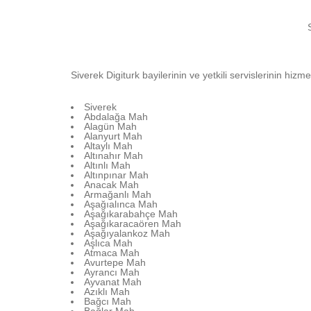
Siverek Digiturk bayilerinin ve yetkili servislerinin hizm
Siverek
Abdalağa Mah
Alagün Mah
Alanyurt Mah
Altaylı Mah
Altınahır Mah
Altınlı Mah
Altınpınar Mah
Anacak Mah
Armağanlı Mah
Aşağıalınca Mah
Aşağıkarabahçe Mah
Aşağıkaracaören Mah
Aşağıyalankoz Mah
Aşlıca Mah
Atmaca Mah
Avurtepe Mah
Ayrancı Mah
Ayvanat Mah
Azıklı Mah
Bağcı Mah